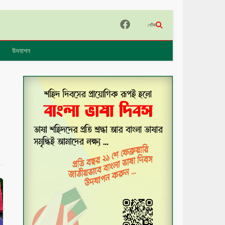
খোঁজ
উদযাপন