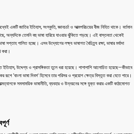
ধ্যেই একটি জাতির ইতিহাস, সংস্কৃতি, জ্ঞানচর্চা ও আত্মপরিচয়ের বীজ নিহিত থাকে। বর্তমান
ছে, অন্যদিকে তেমনি বহু ভাষা হারিয়ে যাওয়ার ঝুঁকিতে পড়ছে। এই বাস্তবতা থেকেই
া সপ্তাহ পালিত হচ্ছে। এসব উদ্যোগের লক্ষ্য ভাষাগত বৈচিত্র্য রক্ষা, ভাষার মর্যাদা
রি করা।
িপ্ত ইতিহাস, উদ্দেশ্য ও প্রাসঙ্গিকতা তুলে ধরা হয়েছে। পাশাপাশি আলোচিত হয়েছে—কীভাবে
র রূপে ‘বাংলা ভাষা দিবস’ হিসেবে তার পরিসর ও প্রয়োগ ক্ষেত্র বিস্তৃত করা যেতে পারে।
র আত্মত্যাগকে সমসাময়িক ভাষানীতি, ব্যবহার ও উন্নয়নের সঙ্গে যুক্ত করার একটি কাঠামোগত
ূর্ণ