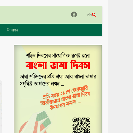
খোঁজ
উদযাপন