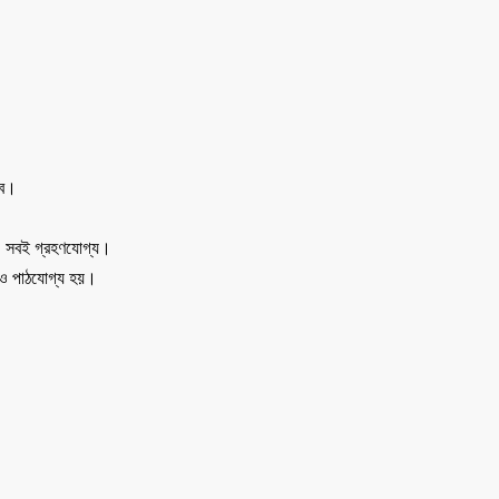
বে।
াম— সবই গ্রহণযোগ্য।
্ণ ও পাঠযোগ্য হয়।