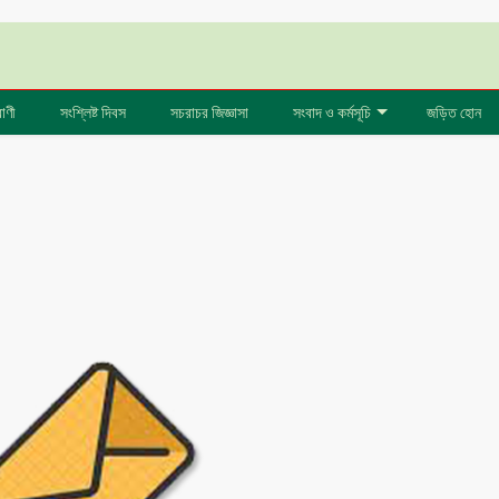
বাণী
সংশ্লিষ্ট দিবস
সচরাচর জিজ্ঞাসা
সংবাদ ও কর্মসূচি
জড়িত হোন