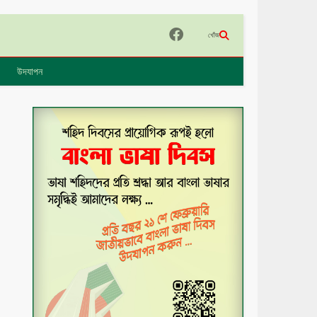
খোঁজ
উদযাপন