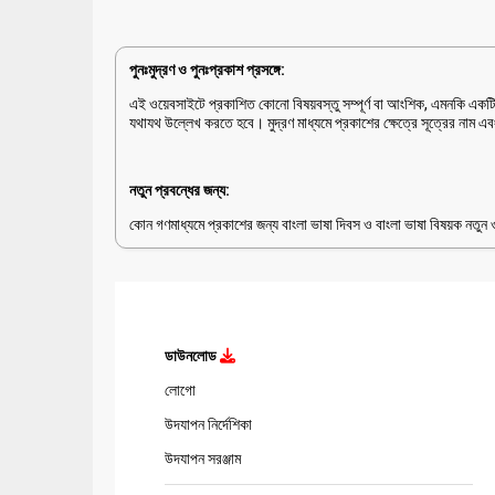
পুনঃমুদ্রণ ও পুনঃপ্রকাশ প্রসঙ্গে:
এই ওয়েবসাইটে প্রকাশিত কোনো বিষয়বস্তু সম্পূর্ণ বা আংশিক, এমনকি একটি ম
যথাযথ উল্লেখ করতে হবে। মুদ্রণ মাধ্যমে প্রকাশের ক্ষেত্রে সূত্রের নাম এ
নতুন প্রবন্ধের জন্য:
কোন গণমাধ্যমে প্রকাশের জন্য বাংলা ভাষা দিবস ও বাংলা ভাষা বিষয়ক নত
ডাউনলোড
লোগো
উদযাপন নির্দেশিকা
উদযাপন সরঞ্জাম