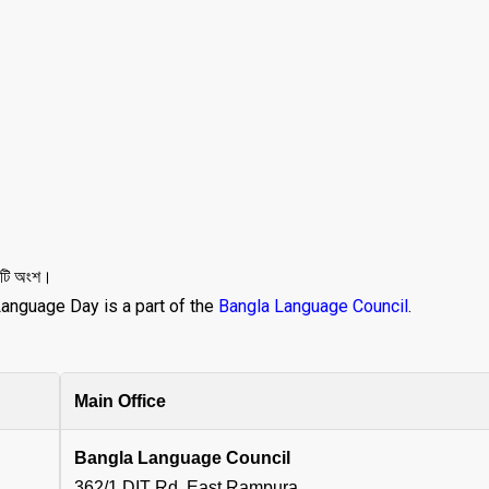
টি অংশ।
anguage Day is a part of the
Bangla Language Council
.
Main Office
Bangla Language Council
362/1 DIT Rd, East Rampura