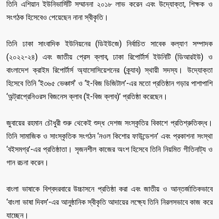
তিনি এশিয়ান ইউনিভার্সিটি সম্মাননা ২০১৮ লাভ করেন এবং উদ্যোক্তা, শিক্ষক ও
সংগঠক হিসেবেও পেয়েছেন নানা স্বীকৃতি।
তিনি ঢাকা সাংবাদিক ইউনিয়নের (ডিইউজে) নির্বাচিত সাবেক কল্যাণ সম্পাদক
(২০২২-২৪) এবং জাতীয় প্রেস ক্লাব, ঢাকা রিপোর্টার্স ইউনিটি (ডিআরইউ) ও
বাংলাদেশ ক্রাইম রিপোর্টার্স অ্যাসোসিয়েশনের (ক্র্যাব) স্থায়ী সদস্য। উদ্যোক্তা
হিসেবে তিনি ‘ই৩৬৫ ভেঞ্চার্স’ ও ‘ই-বিজ ডিজিটাল’-এর মতো প্রতিষ্ঠান গড়ার পাশাপাশি
‘অন্ট্রাপ্রেনিওরস বিজনেস ক্লাব (ই-বিজ ক্লাব)’ প্রতিষ্ঠা করেছেন।
জুবায়ের রহমান চৌধুরী শুরু থেকেই শুদ্ধ দেশজ সংস্কৃতির বিকাশে প্রতিশ্রুতিবদ্ধ।
তিনি সামাজিক ও সাংস্কৃতিক সংগঠন ‘নওল কিশোর ফাউন্ডেশন’ এবং প্রকাশনা সংস্থা
‘বইসমগ্র’-এর প্রতিষ্ঠাতা। সৃজনশীল কাজের অংশ হিসেবে তিনি নিয়মিত গীতিনাট্য ও
গান রচনা করেন।
বাংলা ভাষাকে বিশ্বদরবারে উচ্চাসনে প্রতিষ্ঠা করা এবং জাতীয় ও আন্তর্জাতিকভাবে
‘বাংলা ভাষা দিবস’-এর আনুষ্ঠানিক স্বীকৃতি আদায়ের লক্ষ্যে তিনি নিরলসভাবে কাজ করে
যাচ্ছেন।